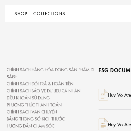
/
TRANG CHỦ
TÍNH BỀN VỮNG
SHOP
COLLECTIONS
SHOP
TẤT
MODERN
COLLECTIONS
CẢ
HERITAGE
SẢN
PHẨM
WOMENSWEAR
ESG DOCUM
CHÍNH SÁCH HÀNG HÓA DÒNG SẢN PHẨM DI
SẢN
MENSWEAR
CHÍNH SÁCH ĐỔI TRẢ & HOÀN TIỀN
CHÍNH SÁCH BẢO VỆ DỮ LIỆU CÁ NHÂN
Huy Vo Atel
ĐIỀU KHOẢN SỬ DỤNG
PHƯƠNG THỨC THANH TOÁN
CHÍNH SÁCH VẬN CHUYỂN
BẢNG THÔNG SỐ KÍCH THƯỚC
Huy Vo Atel
HƯỚNG DẪN CHĂM SÓC