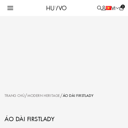
0
VI
SHOP
TẤT
MODERN
COLLECTIONS
CẢ
HERITAGE
SẢN
PHẨM
WOMENSWEAR
MENSWEAR
/
/
TRANG CHỦ
MODERN HERITAGE
ÁO DÀI FIRSTLADY
ÁO DÀI FIRSTLADY