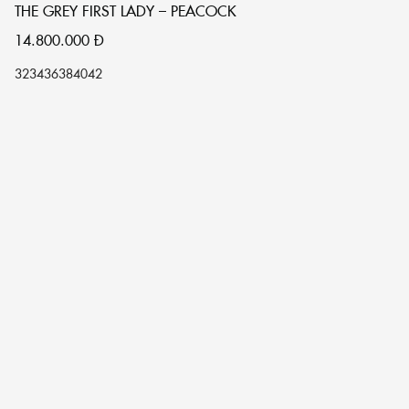
THE GREY FIRST LADY – PEACOCK
14.800.000
Đ
32
34
36
38
40
42