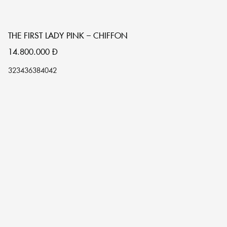
THE FIRST LADY PINK – CHIFFON
14.800.000
Đ
32
34
36
38
40
42