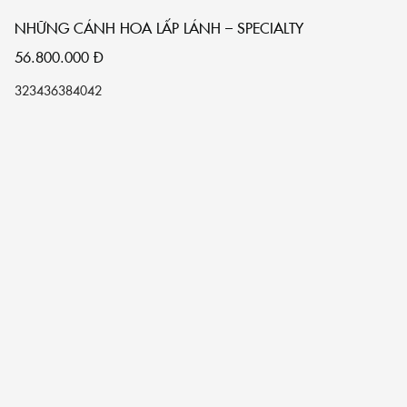
NHỮNG CÁNH HOA LẤP LÁNH – SPECIALTY
56.800.000
Đ
32
34
36
38
40
42