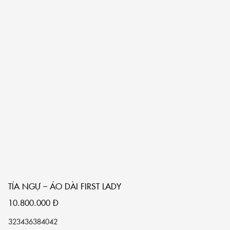
TÍA NGỰ – ÁO DÀI FIRST LADY
10.800.000
Đ
32
34
36
38
40
42