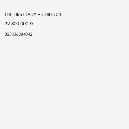
THE FIRST LADY – CHIFFON
32.800.000
Đ
32
34
36
38
40
42